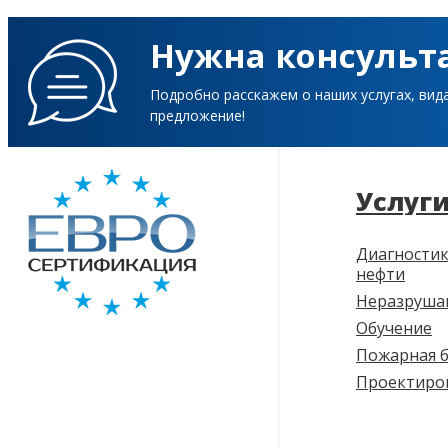
Нужна консульт
Подробно расскажем о наших услугах, вид
предложение!
Услуг
Диагностик
нефти
Неразруша
Обучение
Пожарная б
Проектиро