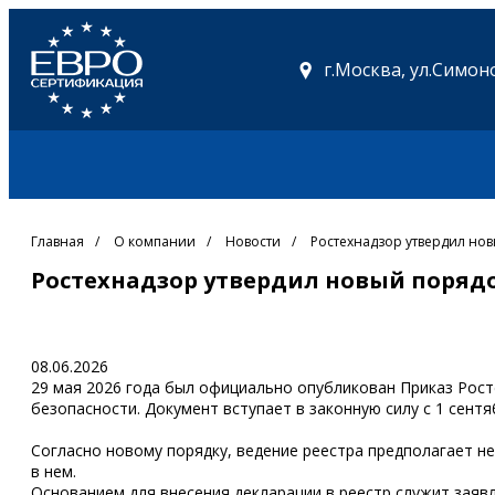
г.Москва,
ул.Симоно
Главная
/
О компании
/
Новости
/
Ростехнадзор утвердил но
Ростехнадзор утвердил новый поряд
08.06.2026
29 мая 2026 года был официально опубликован Приказ Рос
безопасности. Документ вступает в законную силу с 1 сентя
Согласно новому порядку, ведение реестра предполагает н
в нем.
Основанием для внесения декларации в реестр служит зая