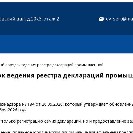
вский вал, д.20к3, этаж 2
ev_sert@mai
вый порядок ведения реестра деклараций промышленной
ок ведения реестра деклараций промы
технадзора № 184 от 26.05.2026, который утверждает обновлен
бря 2026 года.
е только регистрацию самих деклараций, но и предоставление 
вление, поданное юридическим лицом или индивидуальным предп