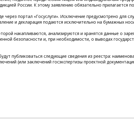
дикцией России. К этому заявлению обязательно прилагается п
е через портал «Госуслуги». Исключение предусмотрено для сл
явление и декларация подаются исключительно на бумажных носи
торой накапливаются, анализируются и хранятся данные о зарег
енной безопасности и, при необходимости, о выводах государс
удут публиковаться следующие сведения из реестра: наименова
лючений (или заключений госэкспертизы проектной документации