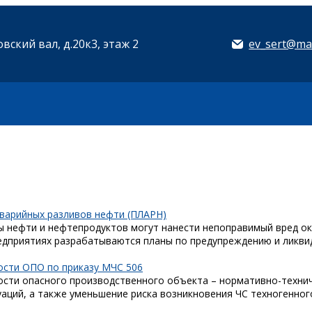
вский вал, д.20к3, этаж 2
ev_sert@mai
аварийных разливов нефти (ПЛАРН)
ы нефти и нефтепродуктов могут нанести непоправимый вред о
редприятиях разрабатываются планы по предупреждению и ликв
ости ОПО по приказу МЧС 506
ости опасного производственного объекта – нормативно-технич
аций, а также уменьшение риска возникновения ЧС техногенног