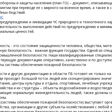
 обороны и защиты населения (план ГО) – документ, описывающ
иятии при переводе ее с мирного на военное время, а также в 
йных бедствий.
ЧС
предупреждению и ликвидации ЧС природного и техногенного х
вательность выполнения действий по предупреждению и миними
иальных ценностей.
ность - это состояние защищенности человека, общества, мате
ую безопасность - важная функция государства. Одной из спе
промышленной безопасности. Наши квалифицированные специали
твующую документацию оперативно, качественно и по доступно
ты системы обеспечения пожарной безопасности
сти и другую документацию в области ПБ готовят не только н
где проходит большой поток людей или сконцентрировано знач
ания, центры культуры и отдыха, спортивные, лечебные учреж
яйства и их структуры – объекты водоснабжения и водоотведен
вающие нормальную жизнедеятельность людей, также должны со
оны.
(системы обеспечения пожарной безопасности) выступают орган
йства, организации и другие субъекты хозяйствования с любой
чивающие пожарную безопасность исходя из законодательства 