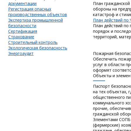
документации
План гражданской
Регистрация опасных
обороны на предпр
производственных объектов
катастроф и стихи
Экспертиза промышленной
План действий по 
безопасности
План действий по 
Сертификация
порядок и последо
Страхование
территорий, матер
Строительный контроль
Экологическая безопасность
Энергоаудит
Пожарная безопас
Обеспечить пожарн
услуг в области 
оформят соответс
Объекты и элемен
Паспорт безопасно
на тех объектах, 
общественного пит
коммунального хоз
прочие, обеспечи
гражданской обор
Элементами СОПБ 
(фермерские) хозя
граждане, обеспе