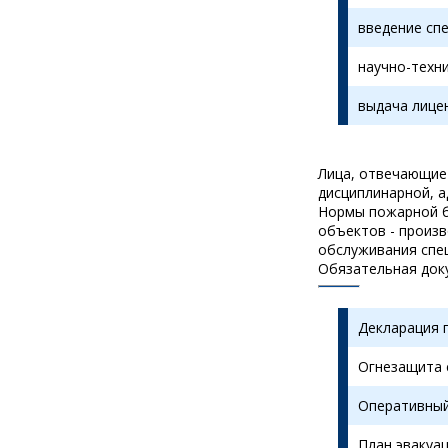
введение сп
научно-техн
выдача лице
Лица, отвечающие 
дисциплинарной, а
Нормы пожарной б
объектов - произв
обслуживания спе
Обязательная док
Декларация 
Огнезащита 
Оперативный
План эвакуац