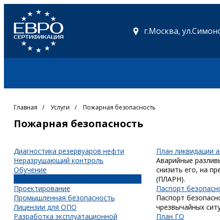
г.Москва,
ул.Симоно
Главная
/
Услуги
/
Пожарная безопасность
Пожарная безопасность
Диагностика резервуаров нефти
План ликвидации 
Неразрушающий контроль
Аварийные разлив
Обучение
снизить его, на п
Пожарная безопасность
(ПЛАРН).
Проектирование
Паспорт безопасн
Промышленная безопасность
Паспорт безопасн
Лицензии для ОПО
чрезвычайных ситу
Разработка эксплуатационной
План ГО