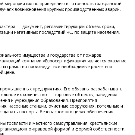
ий мероприятия по приведению в готовность гражданской
случаях возникновения крупных производственных аварий,
арактера — документ, регламентирующий объем, сроки,
зации негативных последствий ЧС, по защите населения,
риального имущества и государства от пожаров.
циализаций компании «Евросертификация» является оказание
сты грамотно произведут все необходимые расчеты и
й цене.
а промышленных предприятиях. Его обязаны разрабатывать
ительное их количество — торговые объекты, заведения
дения и учреждения образования. Предприятия
ия, насосные станции, очистные сооружения, котельные и
здавать паспорта безопасности в целях обеспечения
ы госвласти и местного самоуправления, крестьянские
 организационно-правовой формой и формой собственности,
РФ.