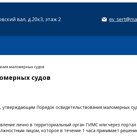
вский вал, д.20к3, этаж 2
ev_sert@mai
вания маломерных судов
омерных судов
03, утверждающим Порядок освидетельствования маломерных суд
явление лично в территориальный орган ГИМС или через портал 
должностным лицом, которое в течение 1 часа принимает решени