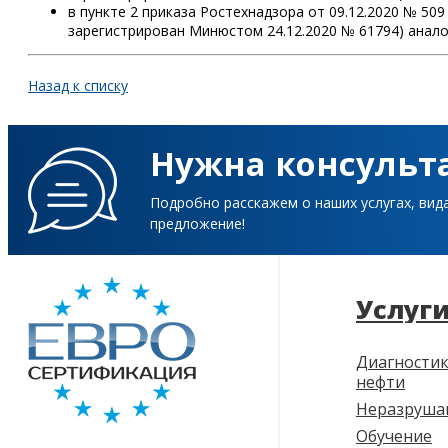
в пункте 2 приказа Ростехнадзора от 09.12.2020 № 5
зарегистрирован Минюстом 24.12.2020 № 61794) аналог
Назад к списку
Нужна консульт
Подробно расскажем о наших услугах, вид
предложение!
Услуг
Диагностик
нефти
Неразруша
Обучение