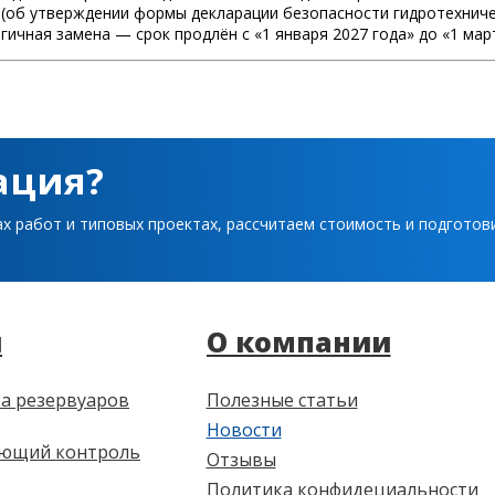
09 (об утверждении формы декларации безопасности гидротехнич
ичная замена — срок продлён с «1 января 2027 года» до «1 март
ация?
ах работ и типовых проектах, рассчитаем стоимость и подгото
и
О компании
а резервуаров
Полезные статьи
Новости
ющий контроль
Отзывы
Политика конфидециальности