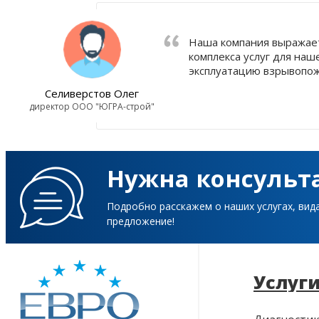
Наша компания выражает
комплекса услуг для на
эксплуатацию взрывопожар
Селиверстов Олег
директор ООО "ЮГРА-строй"
Нужна консульт
Подробно расскажем о наших услугах, вид
предложение!
Услуг