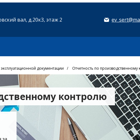
вский вал, д.20к3, этаж 2
ev_sert@mai
 эксплуатационной документации
/
Отчетность по производственному
одственному контролю
я за