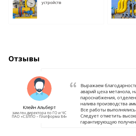
устройств
Отзывы
Выражаем благодарность
аварий цеха метанола, н
пароснабжения, отделен
налива производства амм
Клейн Альберт
Все работы выполнялись
зам.ген.директора по ГО и ЧС
Следует отметить высок
ПАО «СЗЛПО – Платформа 84»
гарантирующую получени