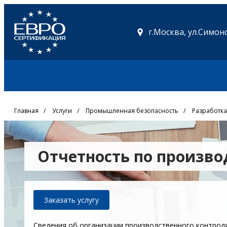
г.Москва,
ул.Симоно
Главная
/
Услуги
/
Промышленная безопасность
/
Разработка
Отчетность по произв
Заказать услугу
Сведения об организации производственного контрол