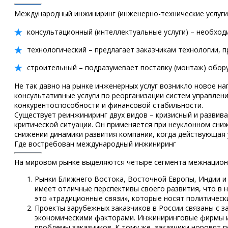
Международный инжиниринг (инженерно-технические услуги)
консультационный (интеллектуальные услуги) – необход
технологический – предлагает заказчикам технологии, 
строительный – подразумевает поставку (монтаж) обор
Не так давно на рынке инженерных услуг возникло новое н
консультативные услуги по реорганизации систем управлен
конкурентоспособности и финансовой стабильности.
Существует реинжиниринг двух видов – кризисный и развив
критической ситуации. Он применяется при неуклонном сни
снижении динамики развития компании, когда действующая 
Где востребован международный инжиниринг
На мировом рынке выделяются четыре сегмента межнацион
Рынки Ближнего Востока, Восточной Европы, Индии и
имеет отличные перспективы своего развития, что в 
это «традиционные связи», которые носят политическ
Проекты зарубежных заказчиков в России связаны с з
экономическими факторами. Инжиниринговые фирмы из
проблемы заказчиков. К тому же, заказчики норовят п