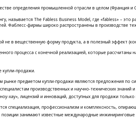
естве определения промышленной отрасли в целом (Франция и 
 называется The Fabless Business Model, где «fabless» – это р
ей. Фаблесс-фирмы широко распространены в производстве тех
й не в вещественную форму продукта, а в полезный эффект (кон
нного процесса с конечной реализацией, которые рассчитаны 
е купли-продажи.
ом рынке предметом купли-продажи являются предложения по си
специалистам производственных и научно-технических знаний и
оу-хау», лицензий и инноваций, доступных для продажи только
ся специализация, профессионализм и комплексность, опирающ
 позиции занимают известные международные инжиниринговые 