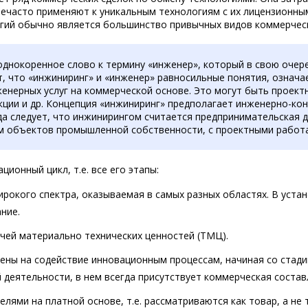
ечасто применяют к уникальным технологиям с их лицензионным
огий обычно является большинство привычных видов коммерческ
 однокоренное слово к термину «инженер», который в свою очере
т, что «инжиниринг» и «инженер» равносильные понятия, означ
нерных услуг на коммерческой основе. Это могут быть проектн
кции и др. Концепция «инжиниринг» предполагает инженерно-ко
а следует, что инжинирингом считается предпринимательская 
ием объектов промышленной собственности, с проектными работ
онный цикл, т.е. все его этапы:
окого спектра, оказываемая в самых разных областях. В устан
ние.
ачей материально технических ценностей (ТМЦ).
ены на содействие инновационным процессам, начиная со стади
 деятельности, в нем всегда присутствует коммерческая соста
лями на платной основе, т.е. рассматриваются как товар, а не 