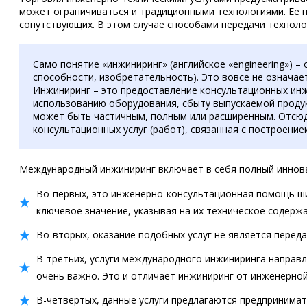
может ограничиваться и традиционными технологиями. Ее н
сопутствующих. В этом случае способами передачи технол
Само понятие «инжиниринг» (английское «engineering») –
способности, изобретательность). Это вовсе не означае
Инжиниринг – это предоставление консультационных инже
использованию оборудования, сбыту выпускаемой проду
может быть частичным, полным или расширенным. Отсюд
консультационных услуг (работ), связанная с построен
Международный инжиниринг включает в себя полный инноваци
Во-первых, это инженерно-консультационная помощь шир
ключевое значение, указывая на их техническое содержа
Во-вторых, оказание подобных услуг не является перед
В-третьих, услуги международного инжиниринга направл
очень важно. Это и отличает инжиниринг от инженерной
В-четвертых, данные услуги предлагаются предпринимате