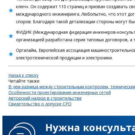
ключ». Он содержит 110 страниц и призван создавать с
международного инжиниринга. Любопытно, что этот до
споров. Благодаря такой детализации стороны могут бы
ФИДИК (Международная федерация инженеров-консульта
организацией разработана серия типовых договоров, а
Оргалайм, Европейская ассоциация машиностроительной
электротехнической продукции и электроники.
Назад к списку
Читайте также
В чем разница между строительным контролем, технически
Особенности проектирования инженерных сетей
Авторский надзор в строительстве
Свидетельство о допуске СРО
Нужна консульт