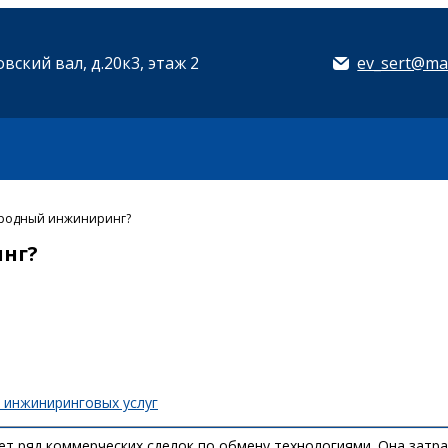
вский вал, д.20к3, этаж 2
ev_sert@mai
ародный инжиниринг?
нг?
 инжиниринговых услуг
т ряд коммерческих сделок по обмену технологиями. Она затра