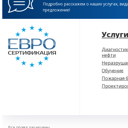
Подробно расскажем о наших услугах, вид
предложение!
Услуг
Диагностик
нефти
Неразруша
Обучение
Пожарная б
Проектиро
Все права защищены