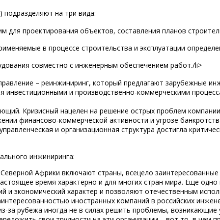
 подразделяют на три вида:
им для проектирования объектов, составления планов строител
применяемые в процессе строительства и эксплуатации определ
удования совместно с инженерным обеспечением работ./li>
аправление – реинжиниринг, который предлагают зарубежные и
ия инвестиционными и производственно-коммерческими процесс
ающий. Кризисный нацелен на решение острых проблем компании
жении финансово-коммерческой активности и угрозе банкротств
управленческая и организационная структура достигла критичес
ального инжиниринга:
 Северной Африки включают страны, всецело заинтересованные
настоящее время характерно и для многих стран мира. Еще одно
ий и экономический характер и позволяют отечественным испол
аинтересованностью иностранных компаний в российских инжене
-за рубежа иногда не в силах решить проблемы, возникающие у
ереложить свои трудности на эти организации – вот то, в чем 