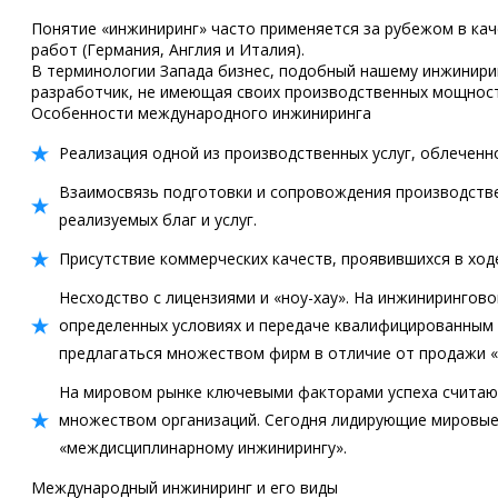
Понятие «инжиниринг» часто применяется за рубежом в кач
работ (Германия, Англия и Италия).
В терминологии Запада бизнес, подобный нашему инжинирингу,
разработчик, не имеющая своих производственных мощност
Особенности международного инжиниринга
Реализация одной из производственных услуг, облеченно
Взаимосвязь подготовки и сопровождения производстве
реализуемых благ и услуг.
Присутствие коммерческих качеств, проявившихся в ход
Несходство с лицензиями и «ноу-хау». На инжинирингов
определенных условиях и передаче квалифицированным 
предлагаться множеством фирм в отличие от продажи «н
На мировом рынке ключевыми факторами успеха считают
множеством организаций. Сегодня лидирующие мировые
«междисциплинарному инжинирингу».
Международный инжиниринг и его виды