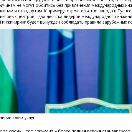
ричинам не могут обойтись без привлечения международных инж
ипам и стандартам. К примеру, строительство завода в Туапс
нговых центров - два десятка лидеров международного инжинир
 инжиниринг будет вынужден соблюдать правила зарубежных к
ниринговых услуг
«под ключ». Этот документ – более полная версия стандартного