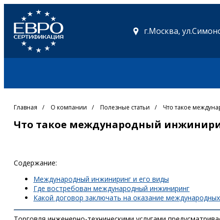
г.Москва,
ул.Симоно
Главная
/
О компании
/
Полезные статьи
/
Что такое междун
Что такое международный инжинири
Содержание:
Международный инжиниринг и его виды
Где востребован международный инжиниринг
Какой договор заключать на оказание международных
Торговля инженерно-техническими услугами предусматривае