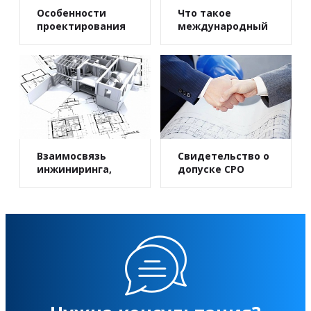
Особенности
Что такое
проектирования
международный
инженерных
инжиниринг?
сетей
Взаимосвязь
Свидетельство о
инжиниринга,
допуске СРО
проектирования,
управления
проектами при
решении
практических
задач