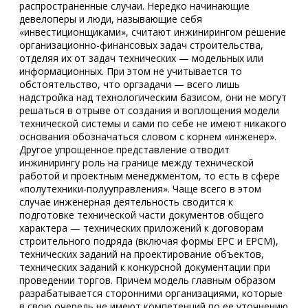
распространенные случаи. Нередко начинающие
девелоперы и люди, называющие себя
«инвестиционщиками», считают инжинирингом решение
организационно-финансовых задач строительства,
отделяя их от задач технических — модельных или
информационных. При этом не учитывается то
обстоятельство, что оргзадачи — всего лишь
надстройка над технологическим базисом, они не могут
решаться в отрыве от создания и воплощения модели
технической системы и сами по себе не имеют никакого
основания обозначаться словом с корнем «инженер».
Другое упрощенное представление отводит
инжинирингу роль на границе между технической
работой и проектным менеджментом, то есть в сфере
«полутехники-полууправления». Чаще всего в этом
случае инженерная деятельность сводится к
подготовке технической части документов общего
характера — технических приложений к договорам
строительного подряда (включая формы ЕРС и ЕРСМ),
технических заданий на проектирование объектов,
технических заданий к конкурсной документации при
проведении торгов. Причем модель главным образом
разрабатывается сторонними организациями, которые
в свою очередь не имеют компетенций по ее уточнению